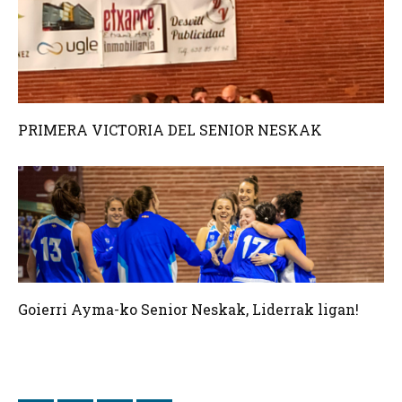
PRIMERA VICTORIA DEL SENIOR NESKAK
Goierri Ayma-ko Senior Neskak, Liderrak ligan!