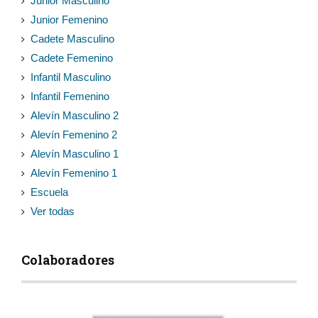
Junior Masculino
Junior Femenino
Cadete Masculino
Cadete Femenino
Infantil Masculino
Infantil Femenino
Alevín Masculino 2
Alevín Femenino 2
Alevín Masculino 1
Alevín Femenino 1
Escuela
Ver todas
Colaboradores