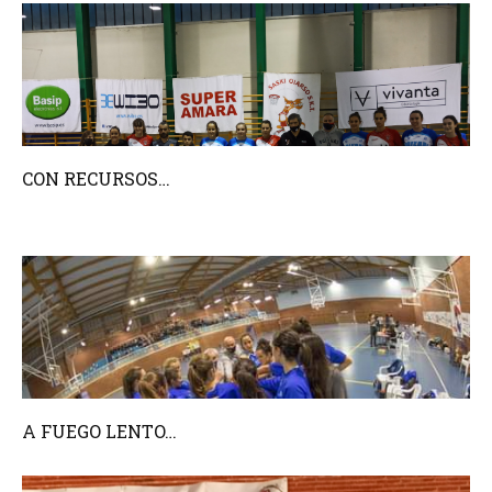
CON RECURSOS…
A FUEGO LENTO…