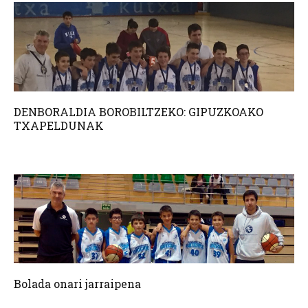
DENBORALDIA BOROBILTZEKO: GIPUZKOAKO
TXAPELDUNAK
Bolada onari jarraipena