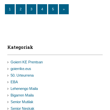
1
2
3
4
5
»
Kategoriak
Goierri KE Prentsan
goierrike.eus
50. Urteurrena
EBA
Lehenengo Maila
Bigarren Maila
Senior Mutilak
Senior Neskak