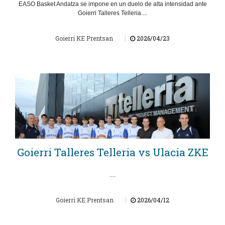
EASO Basket Andatza se impone en un duelo de alta intensidad ante
Goierri Talleres Telleria....
|
Goierri KE Prentsan
2026/04/23
Goierri Talleres Telleria vs Ulacia ZKE
....
|
Goierri KE Prentsan
2026/04/12