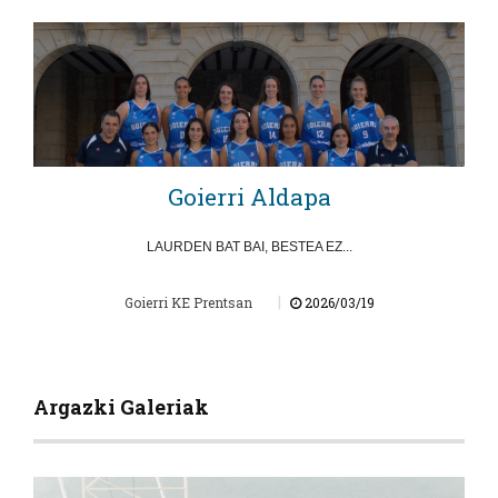
Goierri Aldapa
LAURDEN BAT BAI, BESTEA EZ...
|
Goierri KE Prentsan
2026/03/19
Argazki Galeriak