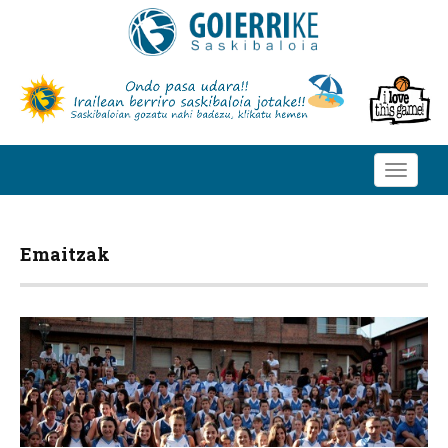
Toggle
navigati
Emaitzak