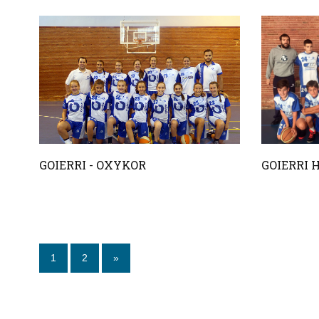
GOIERRI - OXYKOR
GOIERRI 
1
2
»