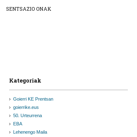
SENTSAZIO ONAK
Kategoriak
Goierri KE Prentsan
goierrike.eus
50. Urteurrena
EBA
Lehenengo Maila