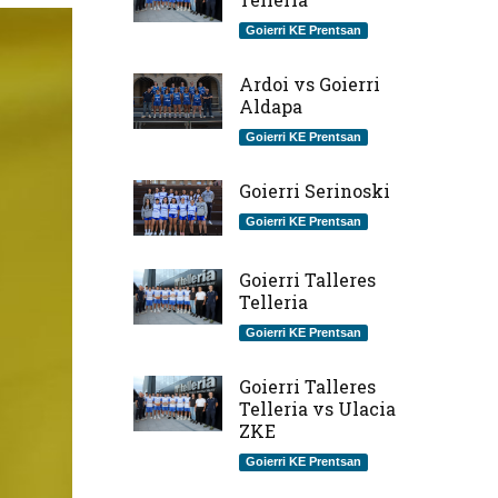
Goierri KE Prentsan
Ardoi vs Goierri
Aldapa
Goierri KE Prentsan
Goierri Serinoski
Goierri KE Prentsan
Goierri Talleres
Telleria
Goierri KE Prentsan
Goierri Talleres
Telleria vs Ulacia
ZKE
Goierri KE Prentsan