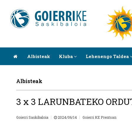
Albisteak
Kluba
Lehenengo Taldea
Albisteak
3 x 3 LARUNBATEKO ORDU
|
|
Goierri Saskibaloia
2024/06/14
Goierri KE Prentsan