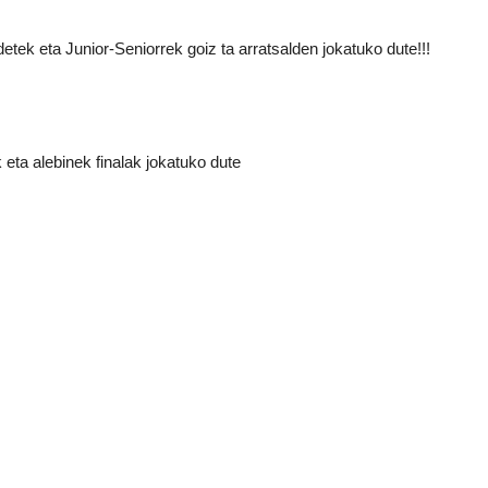
etek eta Junior-Seniorrek goiz ta arratsalden jokatuko dute!!!
eta alebinek finalak jokatuko dute