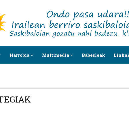
Harrobia
Multimedia
Babesleak
Linka
TEGIAK