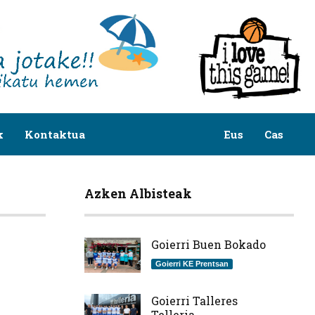
k
Kontaktua
Eus
Cas
Azken Albisteak
Goierri Buen Bokado
Goierri KE Prentsan
Goierri Talleres
Telleria