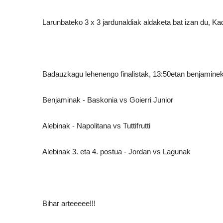
Larunbateko 3 x 3 jardunaldiak aldaketa bat izan du, Kad
Badauzkagu lehenengo finalistak, 13:50etan benjaminek 
Benjaminak - Baskonia vs Goierri Junior
Alebinak - Napolitana vs Tuttifrutti
Alebinak 3. eta 4. postua - Jordan vs Lagunak
Bihar arteeeee!!!