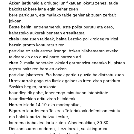
Azken jardunaldia ordutegi unifikatuan jokatu zenez, talde
bakoitzak bere lana egin behar zuen
bere partiduan, eta mailako talde gehienak zuten zerbait
jokoan.
Beste behin, entrenamendu aste polita burutu eta gero,
irabazteko aukerak benetan errealitatea
zirela uste zuen taldeak, baina Lezoko polikiroldegira iritsi
bezain pronto konturatu ziren
partidua ez zela errexa izango. Azken hilabeteetan etxeko
taldearekin oso gutxi parte hartzen ari
ziren 2. maila honetako jokalari garrantzitsuenetako bi, pistan
agertu baitziren beraien azken
partidua jokatzera. Eta honek partidu guztia baldintzatu zuen.
Urretxuarrak gogo eta ilusioz gainezka irten ziren partidura.
Saskira begira, arrakasta
haundiegirik gabe, lehenengo minutuean intentsitate
haundiarekion aritu ziren bi taldeak.
Horren islada 14-10-eko markagailua,
Bigarren laurdenean Talleres Telleriakoak defentsan estutu
eta baloi lapurtze batzuei esker,
laurdena irabaztea lortu zuten. Atsedenaldian, 30-30.
Deskantsuaren ondoren,. Lezotarrak, saski inguruan