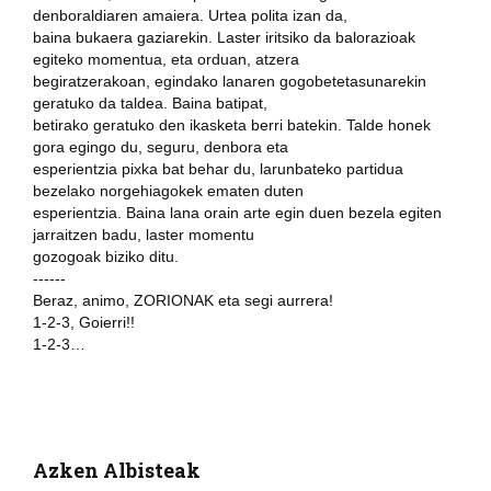
denboraldiaren amaiera. Urtea polita izan da,
baina bukaera gaziarekin. Laster iritsiko da balorazioak
egiteko momentua, eta orduan, atzera
begiratzerakoan, egindako lanaren gogobetetasunarekin
geratuko da taldea. Baina batipat,
betirako geratuko den ikasketa berri batekin. Talde honek
gora egingo du, seguru, denbora eta
esperientzia pixka bat behar du, larunbateko partidua
bezelako norgehiagokek ematen duten
esperientzia. Baina lana orain arte egin duen bezela egiten
jarraitzen badu, laster momentu
gozogoak biziko ditu.
------
Beraz, animo, ZORIONAK eta segi aurrera!
1-2-3, Goierri!!
1-2-3…
Azken Albisteak