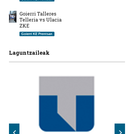
Goierri Talleres
Telleria vs Ulacia
ZKE
Goierri KE Prentsan
Laguntzaileak