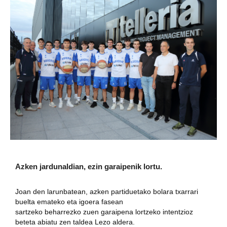
Azken jardunaldian, ezin garaipenik lortu.
Joan den larunbatean, azken partiduetako bolara txarrari
buelta emateko eta igoera fasean
sartzeko beharrezko zuen garaipena lortzeko intentzioz
beteta abiatu zen taldea Lezo aldera.