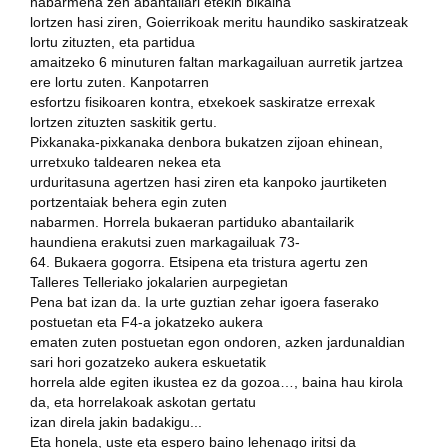
nabarmena zen abantailari etekin bikaina
lortzen hasi ziren, Goierrikoak meritu haundiko saskiratzeak
lortu zituzten, eta partidua
amaitzeko 6 minuturen faltan markagailuan aurretik jartzea
ere lortu zuten. Kanpotarren
esfortzu fisikoaren kontra, etxekoek saskiratze errexak
lortzen zituzten saskitik gertu.
Pixkanaka-pixkanaka denbora bukatzen zijoan ehinean,
urretxuko taldearen nekea eta
urduritasuna agertzen hasi ziren eta kanpoko jaurtiketen
portzentaiak behera egin zuten
nabarmen. Horrela bukaeran partiduko abantailarik
haundiena erakutsi zuen markagailuak 73-
64. Bukaera gogorra. Etsipena eta tristura agertu zen
Talleres Telleriako jokalarien aurpegietan
Pena bat izan da. Ia urte guztian zehar igoera faserako
postuetan eta F4-a jokatzeko aukera
ematen zuten postuetan egon ondoren, azken jardunaldian
sari hori gozatzeko aukera eskuetatik
horrela alde egiten ikustea ez da gozoa…, baina hau kirola
da, eta horrelakoak askotan gertatu
izan direla jakin badakigu...
Eta honela, uste eta espero baino lehenago iritsi da