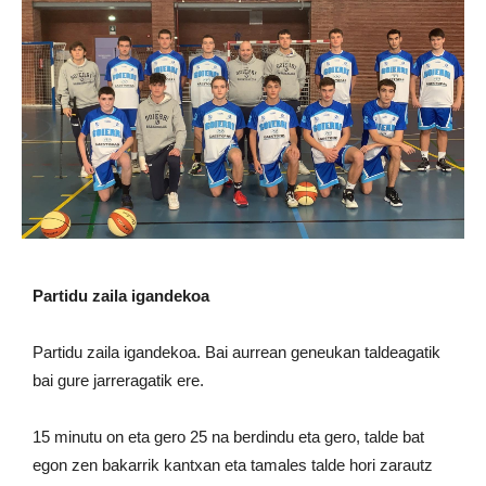
Partidu zaila igandekoa
Partidu zaila igandekoa. Bai aurrean geneukan taldeagatik
bai gure jarreragatik ere.
15 minutu on eta gero 25 na berdindu eta gero, talde bat
egon zen bakarrik kantxan eta tamales talde hori zarautz