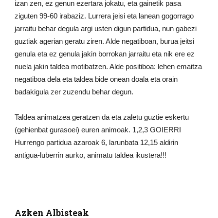
izan zen, ez genun ezertara jokatu, eta gainetik pasa
ziguten 99-60 irabaziz. Lurrera jeisi eta lanean gogorrago
jarraitu behar degula argi usten digun partidua, nun gabezi
guztiak agerian geratu ziren. Alde negatiboan, burua jeitsi
genula eta ez genula jakin borrokan jarraitu eta nik ere ez
nuela jakin taldea motibatzen. Alde positiboa: lehen emaitza
negatiboa dela eta taldea bide onean doala eta orain
badakigula zer zuzendu behar degun.
Taldea animatzea geratzen da eta zaletu guztie eskertu
(gehienbat gurasoei) euren animoak. 1,2,3 GOIERRI
Hurrengo partidua azaroak 6, larunbata 12,15 aldirin
antigua-luberrin aurko, animatu taldea ikustera!!!
Azken Albisteak