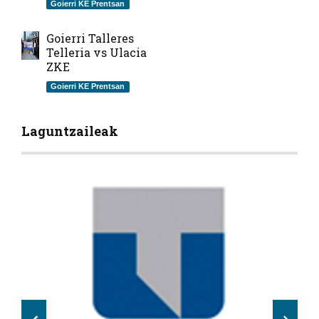
Goierri KE Prentsan
Goierri Talleres
Telleria vs Ulacia
ZKE
Goierri KE Prentsan
Laguntzaileak