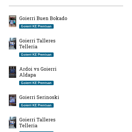
Goierri Buen Bokado
Goierri KE Prentsan
Goierri Talleres
Telleria
Goierri KE Prentsan
Ardoi vs Goierri
Aldapa
Goierri KE Prentsan
Goierri Serinoski
Goierri KE Prentsan
Goierri Talleres
Telleria