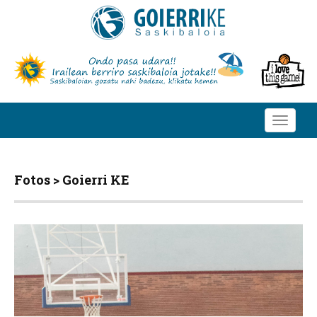
Toggle
navigati
Fotos > Goierri KE