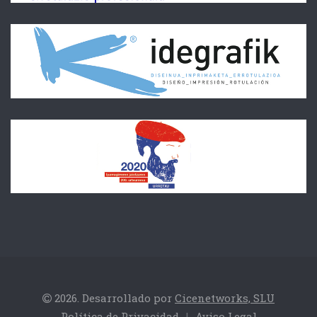
2026. Desarrollado por
Cicenetworks, SLU
Política de Privacidad
|
Aviso Legal