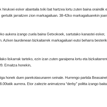
hirukoei esker abantaila txiki bat hartzea lortu zuten baina oraindik 
k gertutik jarraitzen zion markagailuan. 38-42ko markagailuarekin joan
zeko aukera izango zuela baina Getxokoek, sartutako kanastei esker,
en. Azken laurdenean bizkaitarrek markagailuari eutsi beharra besteri
ko liskarrak tarteko, ezin izan zuten garaipena lortu eta bizkaitarren
89. Emaitza honekin,
o, liga honek duen parekotasunaren seinale. Hurrengo partida Beasain
00tatik aurrera. Etor zaitezte animatzera “derby” politta izango baita