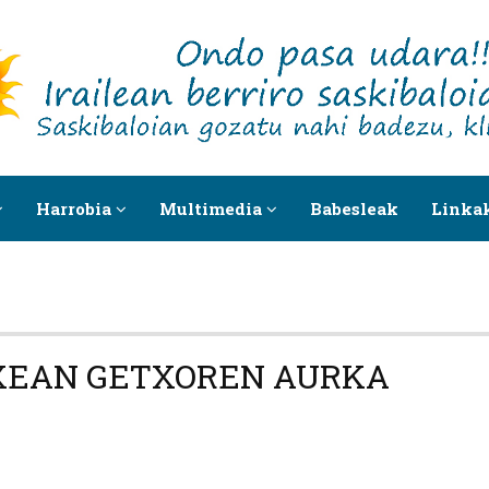
Harrobia
Multimedia
Babesleak
Linka
XEAN GETXOREN AURKA