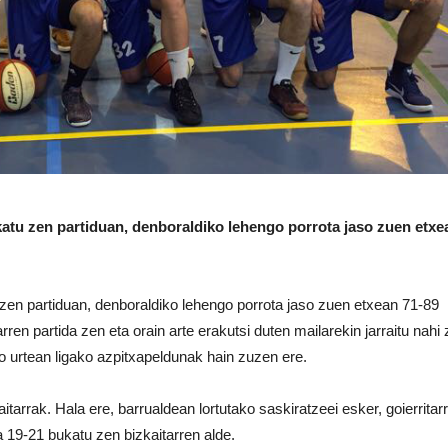
katu zen partiduan, denboraldiko lehengo porrota jaso zuen etxe
 zen partiduan, denboraldiko lehengo porrota jaso zuen etxean 71-89
rren partida zen eta orain arte erakutsi duten mailarekin jarraitu nahi
ko urtean ligako azpitxapeldunak hain zuzen ere.
itarrak. Hala ere, barrualdean lortutako saskiratzeei esker, goierritar
a 19-21 bukatu zen bizkaitarren alde.