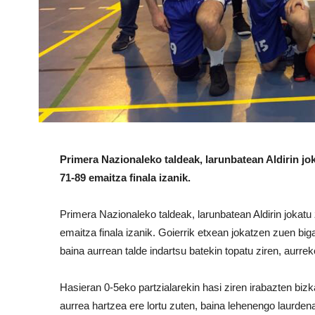
Primera Nazionaleko taldeak, larunbatean Aldirin jo
71-89 emaitza finala izanik.
Primera Nazionaleko taldeak, larunbatean Aldirin jokatu
emaitza finala izanik. Goierrik etxean jokatzen zuen biga
baina aurrean talde indartsu batekin topatu ziren, aurre
Hasieran 0-5eko partzialarekin hasi ziren irabazten bizka
aurrea hartzea ere lortu zuten, baina lehenengo laurden