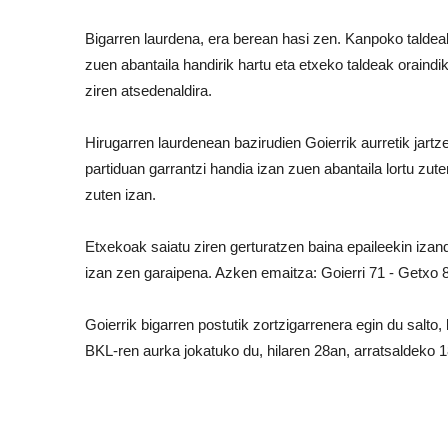
Bigarren laurdena, era berean hasi zen. Kanpoko taldeak 
zuen abantaila handirik hartu eta etxeko taldeak oraindi
ziren atsedenaldira.
Hirugarren laurdenean bazirudien Goierrik aurretik jart
partiduan garrantzi handia izan zuen abantaila lortu zut
zuten izan.
Etxekoak saiatu ziren gerturatzen baina epaileekin izanda
izan zen garaipena. Azken emaitza: Goierri 71 - Getxo 
Goierrik bigarren postutik zortzigarrenera egin du salt
BKL-ren aurka jokatuko du, hilaren 28an, arratsaldeko 18.