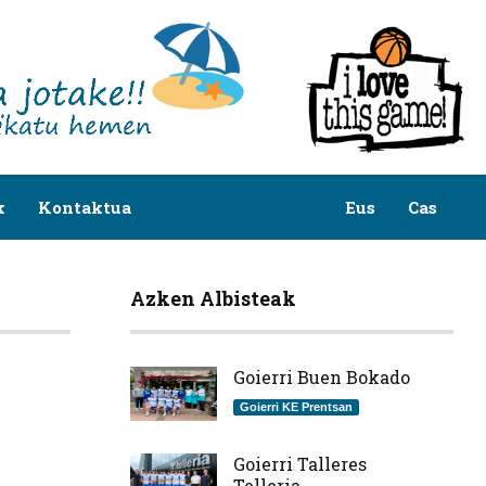
k
Kontaktua
Eus
Cas
Azken Albisteak
Goierri Buen Bokado
Goierri KE Prentsan
Goierri Talleres
Telleria