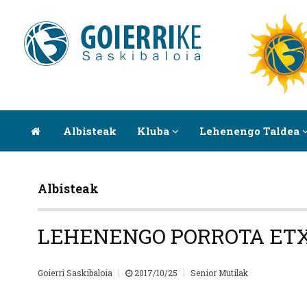
Albisteak
Kluba
Lehenengo Taldea
Albisteak
LEHENENGO PORROTA ET
|
|
Goierri Saskibaloia
2017/10/25
Senior Mutilak