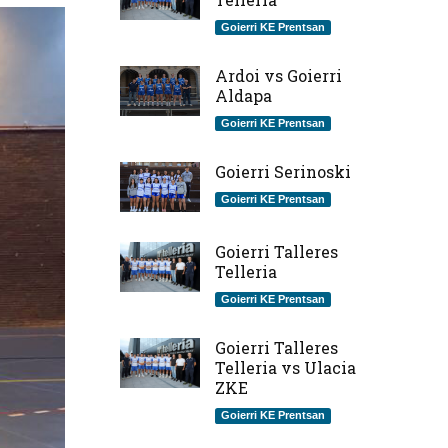
Goierri KE Prentsan
Ardoi vs Goierri
Aldapa
Goierri KE Prentsan
Goierri Serinoski
Goierri KE Prentsan
Goierri Talleres
Telleria
Goierri KE Prentsan
Goierri Talleres
Telleria vs Ulacia
ZKE
Goierri KE Prentsan