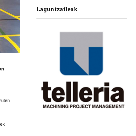
Laguntzaileak
an
 zuten
rek