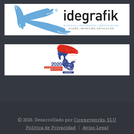
2026. Desarrollado por
Cicenetworks, SLU
Política de Privacidad
|
Aviso Legal