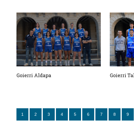
Goierri Aldapa
Goierri Ta
1
2
3
4
5
6
7
8
9