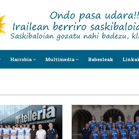
Harrobia
Multimedia
Babesleak
Linka