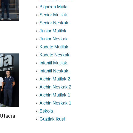
Bigarren Maila
Senior Mutilak
Senior Neskak
Junior Mutilak
Junior Neskak
Kadete Mutilak
Kadete Neskak
Infantil Mutilak
Infantil Neskak
Alebin Mutilak 2
Alebin Neskak 2
Alebin Mutilak 1
Alebin Neskak 1
Eskola
 Ulacia
Guztiak ikusi