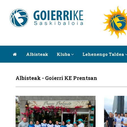
Albisteak
Kluba
Lehenengo Taldea
Albisteak - Goierri KE Prentsan