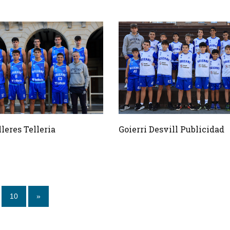
lleres Telleria
Goierri Desvill Publicidad
10
»