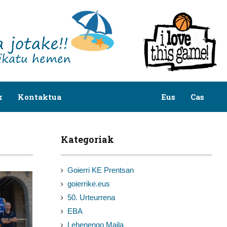
k
Kontaktua
Eus
Cas
Kategoriak
Goierri KE Prentsan
goierrike.eus
50. Urteurrena
EBA
Lehenengo Maila